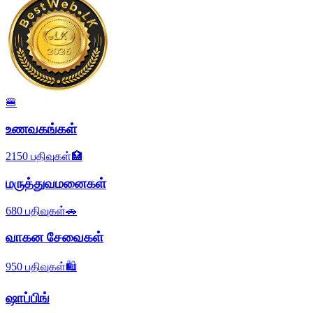
🍔
உணவகங்கள்
2150
பதிவுகள்
🏥
மருத்துவமனைகள்
680
பதிவுகள்
🚗
வாகன சேவைகள்
950
பதிவுகள்
🛍️
ஷாப்பிங்