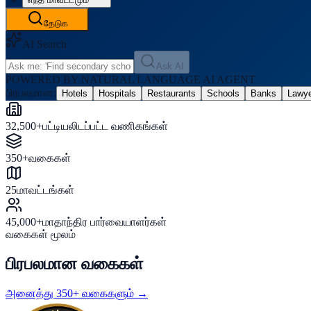
தேடுக
AI Search
Ask AI
POWERED BY NATURAL LANGUAGE AI AGENT
பிரபலமான:
Hotels
Hospitals
Restaurants
Schools
Banks
Lawy
32,500+
பட்டியலிடப்பட்ட வணிகங்கள்
350+
வகைகள்
25
மாவட்டங்கள்
45,000+
மாதாந்திர பார்வையாளர்கள்
வகைகள் மூலம்
பிரபலமான வகைகள்
அனைத்து 350+ வகைகளும் →