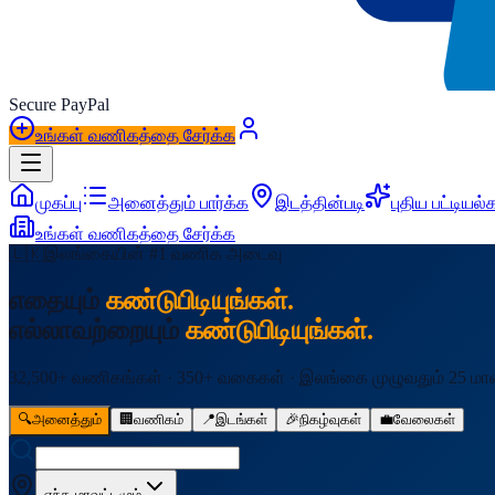
Secure
Pay
Pal
உங்கள் வணிகத்தை சேர்க்க
முகப்பு
அனைத்தும் பார்க்க
இடத்தின்படி
புதிய பட்டியல்
உங்கள் வணிகத்தை சேர்க்க
🇱🇰
இலங்கையின் #1 வணிக அடைவு
எதையும்
கண்டுபிடியுங்கள்.
எல்லாவற்றையும்
கண்டுபிடியுங்கள்.
32,500+ வணிகங்கள் · 350+ வகைகள் · இலங்கை முழுவதும் 25 மாவ
🔍
அனைத்தும்
🏢
வணிகம்
📍
இடங்கள்
🎉
நிகழ்வுகள்
💼
வேலைகள்
எந்த மாவட்டமும்